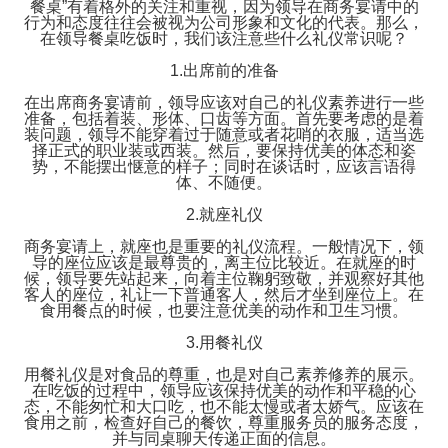
餐桌”有着格外的关注和重视，因为领导在商务宴请中的
行为和态度往往会被视为公司形象和文化的代表。那么，
在领导餐桌吃饭时，我们该注意些什么礼仪常识呢？
1.出席前的准备
在出席商务宴请前，领导应该对自己的礼仪素养进行一些
准备，包括着装、形体、口齿等方面。首先要考虑的是着
装问题，领导不能穿着过于随意或者花哨的衣服，适当选
择正式的职业装或西装。然后，要保持优美的体态和姿
势，不能摆出惬意的样子；同时在谈话时，应该言语得
体、不随便。
2.就座礼仪
商务宴请上，就座也是重要的礼仪流程。一般情况下，领
导的座位应该是最尊贵的，离主位比较近。在就座的时
候，领导要先站起来，向着主位鞠躬致敬，并观察好其他
客人的座位，礼让一下普通客人，然后才坐到座位上。在
食用餐点的时候，也要注意优美的动作和卫生习惯。
3.用餐礼仪
用餐礼仪是对食品的尊重，也是对自己素养修养的展示。
在吃饭的过程中，领导应该保持优美的动作和平稳的心
态，不能匆忙和大口吃，也不能太慢或者太娇气。应该在
食用之前，检查好自己的餐饮，尊重服务员的服务态度，
并与同桌聊天传递正面的信息。