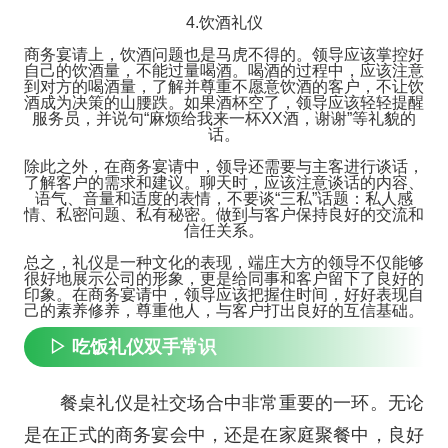
4.饮酒礼仪
商务宴请上，饮酒问题也是马虎不得的。领导应该掌控好
自己的饮酒量，不能过量喝酒。喝酒的过程中，应该注意
到对方的喝酒量，了解并尊重不愿意饮酒的客户，不让饮
酒成为决策的山腰跌。如果酒杯空了，领导应该轻轻提醒
服务员，并说句“麻烦给我来一杯XX酒，谢谢”等礼貌的
话。
除此之外，在商务宴请中，领导还需要与主客进行谈话，
了解客户的需求和建议。聊天时，应该注意谈话的内容、
语气、音量和适度的表情，不要谈“三私”话题：私人感
情、私密问题、私有秘密。做到与客户保持良好的交流和
信任关系。
总之，礼仪是一种文化的表现，端庄大方的领导不仅能够
很好地展示公司的形象，更是给同事和客户留下了良好的
印象。在商务宴请中，领导应该把握住时间，好好表现自
己的素养修养，尊重他人，与客户打出良好的互信基础。
▷ 吃饭礼仪双手常识
餐桌礼仪是社交场合中非常重要的一环。无论
是在正式的商务宴会中，还是在家庭聚餐中，良好