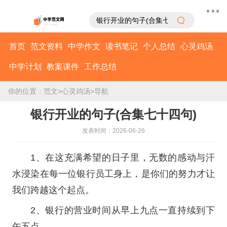
首页
范文资料
中学作文
读书笔记
个人总结
心灵鸡汤
中学计划
教案课件
工作总结
你的位置：
范文
>
心灵鸡汤
>
导航
银行开业的句子(合集七十四句)
发表时间：2026-06-26
1、在这充满希望的日子里，无数的感动与汗
水浸染在每一位银行员工身上，是你们的努力才让
我们跨越这个起点。
2、银行的营业时间从早上九点一直持续到下
午五点。