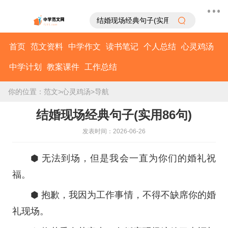
首页
范文资料
中学作文
读书笔记
个人总结
心灵鸡汤
中学计划
教案课件
工作总结
你的位置：
范文
>
心灵鸡汤
>
导航
结婚现场经典句子(实用86句)
发表时间：2026-06-26
⬢ 无法到场，但是我会一直为你们的婚礼祝
福。
⬢ 抱歉，我因为工作事情，不得不缺席你的婚
礼现场。