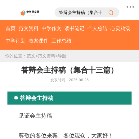
首页
范文资料
中学作文
读书笔记
个人总结
心灵鸡汤
中学计划
教案课件
工作总结
你的位置：
范文
>
范文资料
>
导航
答辩会主持稿（集合十三篇）
发表时间：2026-06-26
✹ 答辩会主持稿
见证会主持稿
尊敬的各位来宾、各位观众，大家好！