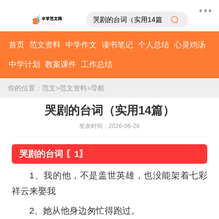
首页
范文资料
中学作文
读书笔记
个人总结
心灵鸡汤
中学计划
教案课件
工作总结
你的位置：
范文
>
范文资料
>
导航
哭剧的台词（实用14篇）
发表时间：2026-06-26
哭剧的台词 〖1〗
1、我的他，不是盖世英雄，也没能架着七彩
祥云来娶我
2、她从他身边匆忙得跑过。