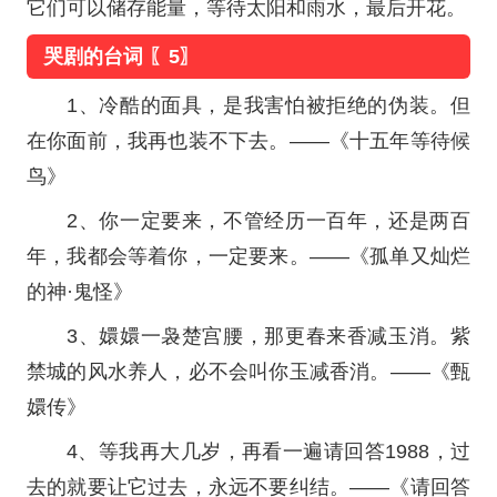
它们可以储存能量，等待太阳和雨水，最后开花。
哭剧的台词 〖5〗
1、冷酷的面具，是我害怕被拒绝的伪装。但
在你面前，我再也装不下去。——《十五年等待候
鸟》
2、你一定要来，不管经历一百年，还是两百
年，我都会等着你，一定要来。——《孤单又灿烂
的神·鬼怪》
3、嬛嬛一袅楚宫腰，那更春来香减玉消。紫
禁城的风水养人，必不会叫你玉减香消。——《甄
嬛传》
4、等我再大几岁，再看一遍请回答1988，过
去的就要让它过去，永远不要纠结。——《请回答